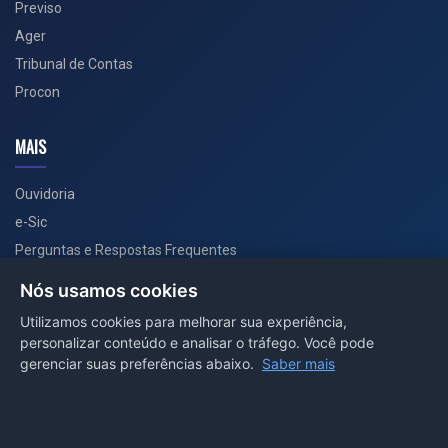
Previso
Ager
Tribunal de Contas
Procon
MAIS
Ouvidoria
e-Sic
Perguntas e Respostas Frequentes
Secretarias
Nós usamos cookies
Departamento de Comunicação
Utilizamos cookies para melhorar sua experiência,
personalizar conteúdo e analisar o tráfego. Você pode
PORTAL COVID-19
gerenciar suas preferências abaixo.
Saber mais
Boletins
Receitas