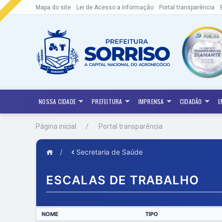
Mapa do site
Lei de Acesso a Informação
Portal transparência
NOSSA CIDADE
PREFEITURA
IMPRENSA
CIDADÃO
E
Página inicial
Portal transparência
/
Secretaria de Saúde
ESCALAS DE TRABALHO
NOME
TIPO