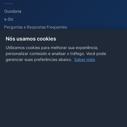
Ouvidoria
e-Sic
Perguntas e Respostas Frequentes
Secretarias
Nós usamos cookies
Departamento de Comunicação
Utilizamos cookies para melhorar sua experiência,
personalizar conteúdo e analisar o tráfego. Você pode
PORTAL COVID-19
gerenciar suas preferências abaixo.
Saber mais
Boletins
Receitas
Notícias
Portal
Voltar ao topo
Lei de Acesso à Informação
Mapa do site
Política de Privacidade
Painel
© 2026 Prefeitura Municipal de Sorriso. Todos os direitos