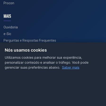
Procon
MAIS
Ouvidoria
e-Sic
Perguntas e Respostas Frequentes
Secretarias
Nós usamos cookies
Departamento de Comunicação
Utilizamos cookies para melhorar sua experiência,
personalizar conteúdo e analisar o tráfego. Você pode
PORTAL COVID-19
gerenciar suas preferências abaixo.
Saber mais
Boletins
Receitas
Notícias
Portal