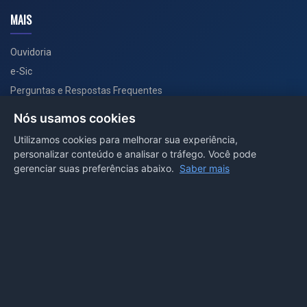
MAIS
Ouvidoria
e-Sic
Perguntas e Respostas Frequentes
Secretarias
Nós usamos cookies
Departamento de Comunicação
Utilizamos cookies para melhorar sua experiência,
personalizar conteúdo e analisar o tráfego. Você pode
PORTAL COVID-19
gerenciar suas preferências abaixo.
Saber mais
Boletins
Receitas
Notícias
Portal
Voltar ao topo