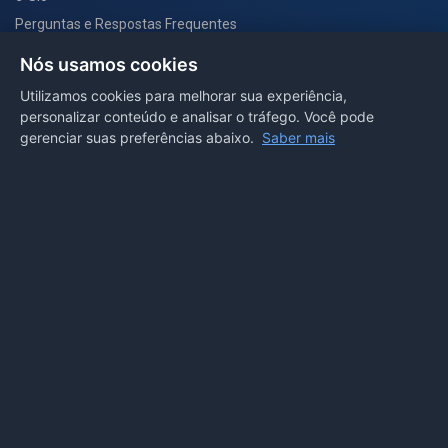
Perguntas e Respostas Frequentes
Secretarias
Nós usamos cookies
Departamento de Comunicação
Utilizamos cookies para melhorar sua experiência,
personalizar conteúdo e analisar o tráfego. Você pode
PORTAL COVID-19
gerenciar suas preferências abaixo.
Saber mais
Boletins
Receitas
Notícias
Portal
Voltar ao topo
Lei de Acesso à Informação
Mapa do site
Política de Privacidade
Painel
© 2026 Prefeitura Municipal de Sorriso. Todos os direitos
reservados.