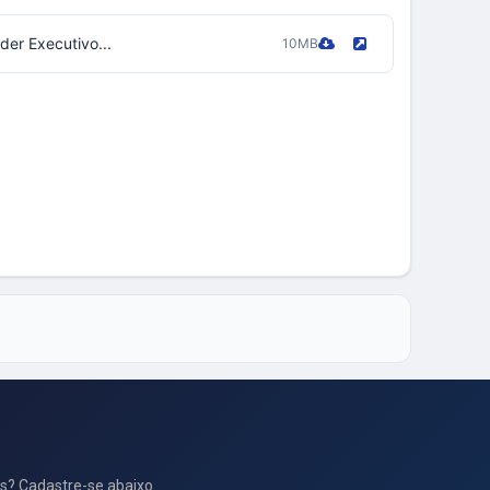
er Executivo...
10MB
s? Cadastre-se abaixo.