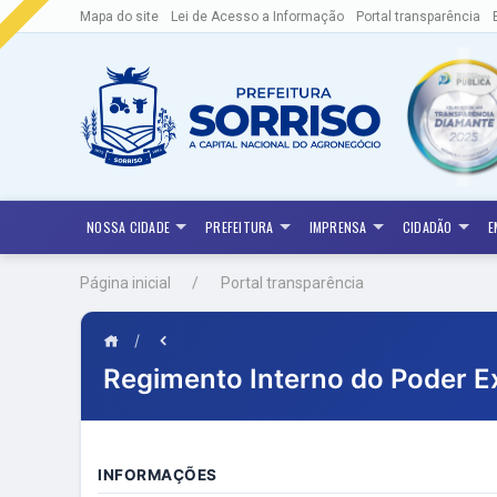
Mapa do site
Lei de Acesso a Informação
Portal transparência
NOSSA CIDADE
PREFEITURA
IMPRENSA
CIDADÃO
E
Página inicial
Portal transparência
/
Regimento Interno do Poder E
INFORMAÇÕES