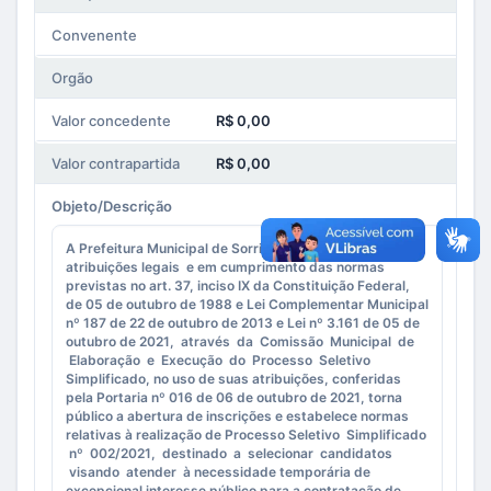
Convenente
Orgão
Valor concedente
R$ 0,00
Valor contrapartida
R$ 0,00
Objeto/Descrição
A Prefeitura Municipal de Sorriso-MT, no uso de suas
atribuições legais e em cumprimento das normas
previstas no art. 37, inciso IX da Constituição Federal,
de 05 de outubro de 1988 e Lei Complementar Municipal
nº 187 de 22 de outubro de 2013 e Lei nº 3.161 de 05 de
outubro de 2021, através da Comissão Municipal de
Elaboração e Execução do Processo Seletivo
Simplificado, no uso de suas atribuições, conferidas
pela Portaria nº 016 de 06 de outubro de 2021, torna
público a abertura de inscrições e estabelece normas
relativas à realização de Processo Seletivo Simplificado
nº 002/2021, destinado a selecionar candidatos
visando atender à necessidade temporária de
excepcional interesse público para a contratação de