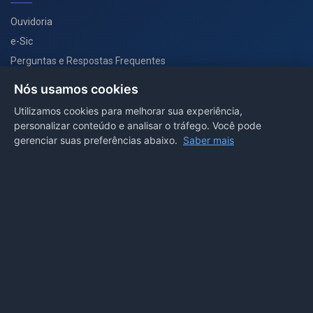
Ouvidoria
e-Sic
Perguntas e Respostas Frequentes
Secretarias
Nós usamos cookies
Departamento de Comunicação
Utilizamos cookies para melhorar sua experiência,
personalizar conteúdo e analisar o tráfego. Você pode
PORTAL COVID-19
gerenciar suas preferências abaixo.
Saber mais
Boletins
Receitas
Notícias
Portal
Voltar ao topo
Lei de Acesso à Informação
Mapa do site
Política de Privacidade
Painel
© 2026 Prefeitura Municipal de Sorriso. Todos os direitos