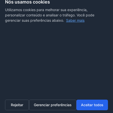
Nós usamos cookies
Departamento de Comunicação
Utilizamos cookies para melhorar sua experiência,
personalizar conteúdo e analisar o tráfego. Você pode
PORTAL COVID-19
gerenciar suas preferências abaixo.
Saber mais
Boletins
Receitas
Notícias
Portal
Voltar ao topo
Lei de Acesso à Informação
Mapa do site
Política de Privacidade
Painel
© 2026 Prefeitura Municipal de Sorriso. Todos os direitos
reservados.
Rejeitar
Gerenciar preferências
Aceitar todos
Home
Transparência
SIC
Ouvidoria