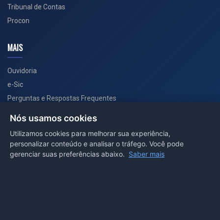
Tribunal de Contas
Procon
MAIS
Ouvidoria
e-Sic
Perguntas e Respostas Frequentes
Secretarias
Nós usamos cookies
Departamento de Comunicação
Utilizamos cookies para melhorar sua experiência,
personalizar conteúdo e analisar o tráfego. Você pode
PORTAL COVID-19
gerenciar suas preferências abaixo.
Saber mais
Boletins
Receitas
Notícias
Portal