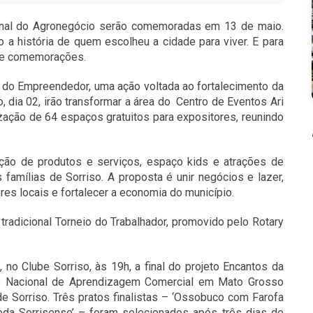
ional do Agronegócio serão comemoradas em 13 de maio.
a história de quem escolheu a cidade para viver. E para
o de comemorações.
a do Empreendedor, uma ação voltada ao fortalecimento da
, dia 02, irão transformar a área do Centro de Eventos Ari
ização de 64 espaços gratuitos para expositores, reunindo
ição de produtos e serviços, espaço kids e atrações de
famílias de Sorriso. A proposta é unir negócios e lazer,
res locais e fortalecer a economia do município.
 tradicional Torneio do Trabalhador, promovido pelo Rotary
 no Clube Sorriso, às 19h, a final do projeto Encantos da
ço Nacional de Aprendizagem Comercial em Mato Grosso
e Sorriso. Três pratos finalistas – ‘Ossobuco com Farofa
oda Sorrisense’ – foram selecionados após três dias de