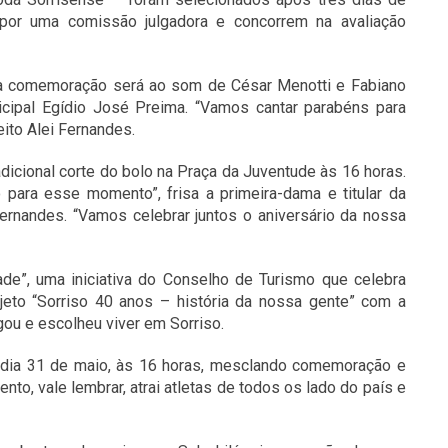
 por uma comissão julgadora e concorrem na avaliação
, a comemoração será ao som de César Menotti e Fabiano
ipal Egídio José Preima. “Vamos cantar parabéns para
eito Alei Fernandes.
radicional corte do bolo na Praça da Juventude às 16 horas.
para esse momento”, frisa a primeira-dama e titular da
Fernandes. “Vamos celebrar juntos o aniversário da nossa
dade”, uma iniciativa do Conselho de Turismo que celebra
jeto “Sorriso 40 anos – história da nossa gente” com a
ou e escolheu viver em Sorriso.
 no dia 31 de maio, às 16 horas, mesclando comemoração e
to, vale lembrar, atrai atletas de todos os lado do país e