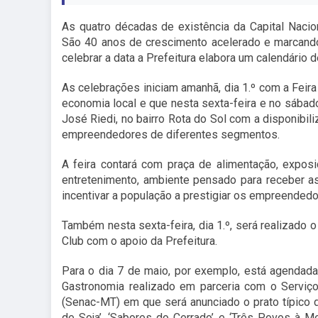
As quatro décadas de existência da Capital Nac
São 40 anos de crescimento acelerado e marcando 
celebrar a data a Prefeitura elabora um calendári
As celebrações iniciam amanhã, dia 1.º com a Feir
economia local e que nesta sexta-feira e no sábado
José Riedi, no bairro Rota do Sol com a disponibil
empreendedores de diferentes segmentos.
A feira contará com praça de alimentação, expos
entretenimento, ambiente pensado para receber as 
incentivar a população a prestigiar os empreendedo
Também nesta sexta-feira, dia 1.º, será realizado o
Club com o apoio da Prefeitura.
Para o dia 7 de maio, por exemplo, está agendada,
Gastronomia realizado em parceria com o Servi
(Senac-MT) em que será anunciado o prato típico d
de Soja’, ‘Sabores do Cerrado’ e ‘Três Povos à M