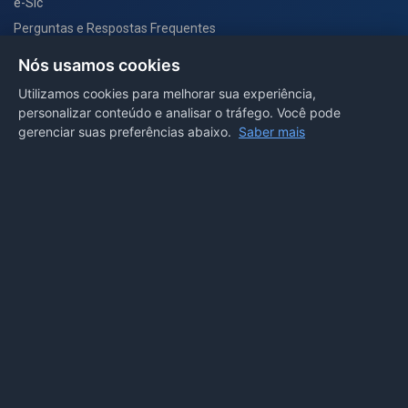
e-Sic
Perguntas e Respostas Frequentes
Secretarias
Nós usamos cookies
Departamento de Comunicação
Utilizamos cookies para melhorar sua experiência,
personalizar conteúdo e analisar o tráfego. Você pode
PORTAL COVID-19
gerenciar suas preferências abaixo.
Saber mais
Boletins
Receitas
Notícias
Portal
Voltar ao topo
Lei de Acesso à Informação
Mapa do site
Política de Privacidade
Painel
© 2026 Prefeitura Municipal de Sorriso. Todos os direitos
reservados.