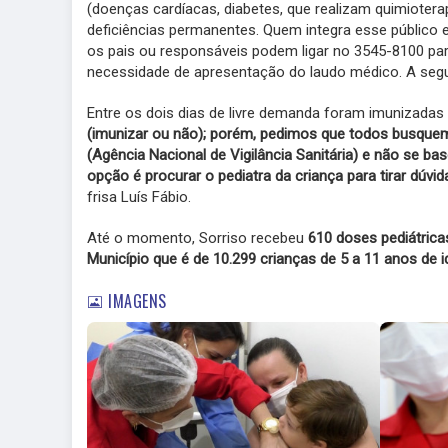
(doenças cardíacas, diabetes, que realizam quimiote
deficiências permanentes. Quem integra esse público 
os pais ou responsáveis podem ligar no 3545-8100 p
necessidade de apresentação do laudo médico. A seg
Entre os dois dias de livre demanda foram imunizadas
(imunizar ou não); porém, pedimos que todos busquem
(Agência Nacional de Vigilância Sanitária) e não se b
opção é procurar o pediatra da criança para tirar dúvi
frisa Luís Fábio.
Até o momento, Sorriso recebeu
610 d
oses pediátrica
Município que é de 10.299 crianças de 5 a 11 anos de i
IMAGENS