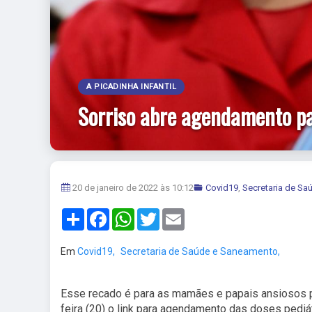
A PICADINHA INFANTIL
Sorriso abre agendamento par
20 de janeiro de 2022 às 10:12
Covid19
,
Secretaria de S
Share
Facebook
WhatsApp
Twitter
Email
Em
Covid19,
Secretaria de Saúde e Saneamento,
Esse recado é para as mamães e papais ansiosos pa
feira (20) o link para agendamento das doses pediát