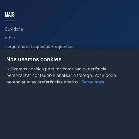
MAIS
Ouvidoria
e-Sic
Perguntas e Respostas Frequentes
Secretarias
Nós usamos cookies
Departamento de Comunicação
Utilizamos cookies para melhorar sua experiência,
personalizar conteúdo e analisar o tráfego. Você pode
PORTAL COVID-19
gerenciar suas preferências abaixo.
Saber mais
Boletins
Receitas
Notícias
Portal