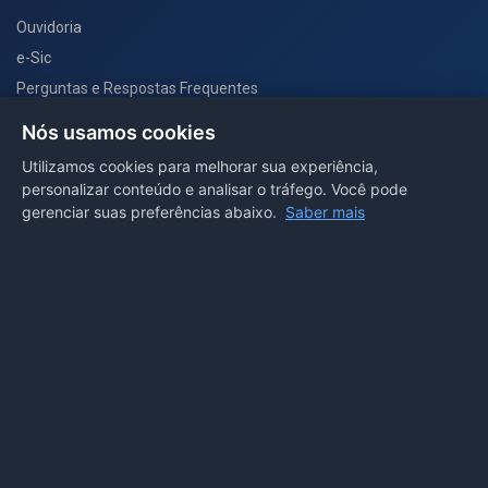
Ouvidoria
e-Sic
Perguntas e Respostas Frequentes
Secretarias
Nós usamos cookies
Departamento de Comunicação
Utilizamos cookies para melhorar sua experiência,
personalizar conteúdo e analisar o tráfego. Você pode
PORTAL COVID-19
gerenciar suas preferências abaixo.
Saber mais
Boletins
Receitas
Notícias
Portal
Voltar ao topo
Lei de Acesso à Informação
Mapa do site
Política de Privacidade
Painel
© 2026 Prefeitura Municipal de Sorriso. Todos os direitos
reservados.