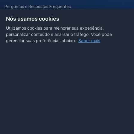
Perguntas e Respostas Frequentes
Secretarias
Nós usamos cookies
Departamento de Comunicação
Utilizamos cookies para melhorar sua experiência,
personalizar conteúdo e analisar o tráfego. Você pode
PORTAL COVID-19
gerenciar suas preferências abaixo.
Saber mais
Boletins
Receitas
Notícias
Portal
Voltar ao topo
Lei de Acesso à Informação
Mapa do site
Política de Privacidade
Painel
© 2026 Prefeitura Municipal de Sorriso. Todos os direitos
reservados.