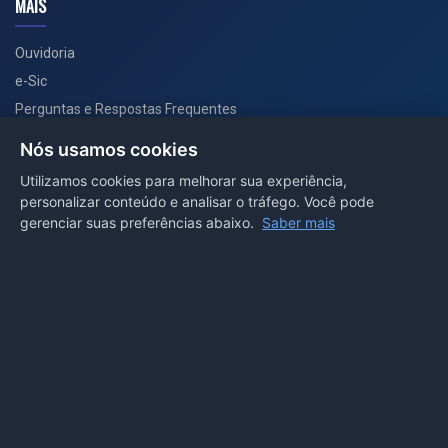
MAIS
Ouvidoria
e-Sic
Perguntas e Respostas Frequentes
Secretarias
Nós usamos cookies
Departamento de Comunicação
Utilizamos cookies para melhorar sua experiência,
personalizar conteúdo e analisar o tráfego. Você pode
PORTAL COVID-19
gerenciar suas preferências abaixo.
Saber mais
Boletins
Receitas
Notícias
Portal
Voltar ao topo
Lei de Acesso à Informação
Mapa do site
Política de Privacidade
Painel