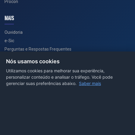
Procon
MAIS
Ouvidoria
e-Sic
Perguntas e Respostas Frequentes
Secretarias
Nós usamos cookies
Departamento de Comunicação
Utilizamos cookies para melhorar sua experiência,
personalizar conteúdo e analisar o tráfego. Você pode
PORTAL COVID-19
gerenciar suas preferências abaixo.
Saber mais
Boletins
Receitas
Notícias
Portal