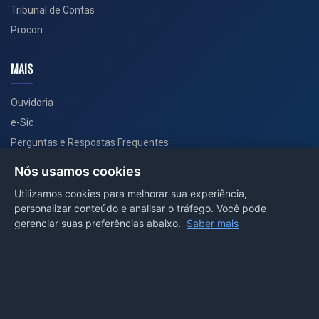
Tribunal de Contas
Procon
MAIS
Ouvidoria
e-Sic
Perguntas e Respostas Frequentes
Secretarias
Nós usamos cookies
Departamento de Comunicação
Utilizamos cookies para melhorar sua experiência,
personalizar conteúdo e analisar o tráfego. Você pode
PORTAL COVID-19
gerenciar suas preferências abaixo.
Saber mais
Boletins
Receitas
Notícias
Portal