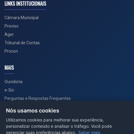
LINKS INSTITUCIONAIS
Câmara Municipal
Previso
Ager
Tribunal de Contas
Procon
MAIS
Ouvidoria
e-Sic
Perguntas e Respostas Frequentes
Secretarias
Nós usamos cookies
Departamento de Comunicação
Utilizamos cookies para melhorar sua experiência,
personalizar conteúdo e analisar o tráfego. Você pode
PORTAL COVID-19
gerenciar suas preferências abaixo.
Saber mais