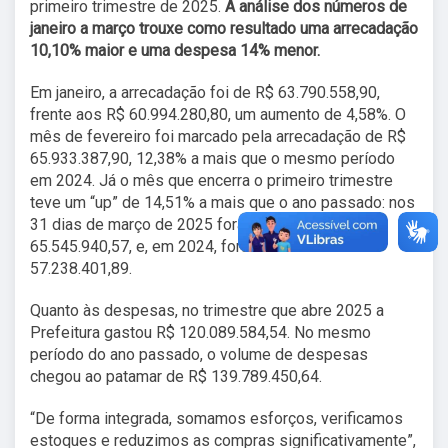
primeiro trimestre de 2025.
A
análise dos números de
janeiro a março trouxe como resultado uma arrecadação
10,10% maior e uma despesa 14% menor.
Em janeiro, a arrecadação foi de R$ 63.790.558,90,
frente aos R$ 60.994.280,80, um aumento de 4,58%. O
mês de fevereiro foi marcado pela arrecadação de R$
65.933.387,90, 12,38% a mais que o mesmo período
em 2024. Já o mês que encerra o primeiro trimestre
teve um “up” de 14,51% a mais que o ano passado: nos
31 dias de março de 2025 foram arrecadados R$
65.545.940,57, e, em 2024, foram arrecadados
57.238.401,89.
Quanto às despesas, no trimestre que abre 2025 a
Prefeitura gastou R$ 120.089.584,54. No mesmo
período do ano passado, o volume de despesas
chegou ao patamar de R$ 139.789.450,64.
“De forma integrada, somamos esforços, verificamos
estoques e reduzimos as compras significativamente”,