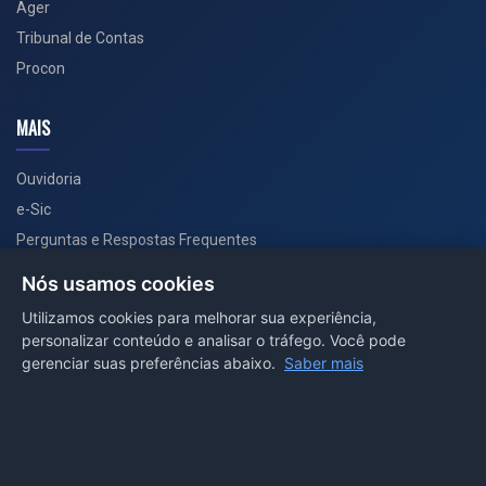
Ager
Tribunal de Contas
Procon
MAIS
Ouvidoria
e-Sic
Perguntas e Respostas Frequentes
Secretarias
Nós usamos cookies
Departamento de Comunicação
Utilizamos cookies para melhorar sua experiência,
personalizar conteúdo e analisar o tráfego. Você pode
PORTAL COVID-19
gerenciar suas preferências abaixo.
Saber mais
Boletins
Receitas
Notícias