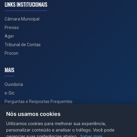
LINKS INSTITUCIONAIS
Câmara Municipal
Previso
Ager
Tribunal de Contas
Procon
MAIS
Ouvidoria
e-Sic
Perguntas e Respostas Frequentes
Secretarias
Nós usamos cookies
Departamento de Comunicação
Utilizamos cookies para melhorar sua experiência,
personalizar conteúdo e analisar o tráfego. Você pode
PORTAL COVID-19
gerenciar suas preferências abaixo.
Saber mais