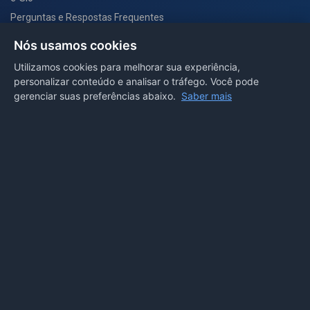
Perguntas e Respostas Frequentes
Secretarias
Nós usamos cookies
Departamento de Comunicação
Utilizamos cookies para melhorar sua experiência,
personalizar conteúdo e analisar o tráfego. Você pode
PORTAL COVID-19
gerenciar suas preferências abaixo.
Saber mais
Boletins
Receitas
Notícias
Portal
Voltar ao topo
Lei de Acesso à Informação
Mapa do site
Política de Privacidade
Painel
© 2026 Prefeitura Municipal de Sorriso. Todos os direitos
reservados.