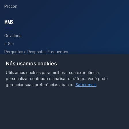
Procon
MAIS
Ouvidoria
e-Sic
Perguntas e Respostas Frequentes
Secretarias
Nós usamos cookies
Departamento de Comunicação
Utilizamos cookies para melhorar sua experiência,
personalizar conteúdo e analisar o tráfego. Você pode
PORTAL COVID-19
gerenciar suas preferências abaixo.
Saber mais
Boletins
Receitas
Notícias
Portal