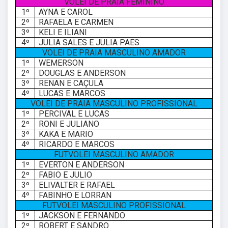
VOLEI DE PRAIA FEMININO
1º
AYNA E CAROL
2º
RAFAELA E CARMEN
3º
KELI E ILIANI
4º
JULIA SALES E JULIA PAES
VOLEI DE PRAIA MASCULINO AMADOR
1º
WEMERSON
2º
DOUGLAS E ANDERSON
3º
RENAN E CAÇULA
4º
LUCAS E MARCOS
VOLEI DE PRAIA MASCULINO PROFISSIONAL
1º
PERCIVAL E LUCAS
2º
RONI E JULIANO
3º
KAKA E MARIO
4º
RICARDO E MARCOS
FUTVOLEI MASCULINO AMADOR
1º
EVERTON E ANDERSON
2º
FABIO E JULIO
3º
ELIVALTER E RAFAEL
4º
FABINHO E LORRAN
FUTVOLEI MASCULINO PROFISSIONAL
1º
JACKSON E FERNANDO
2º
ROBERT E SANDRO