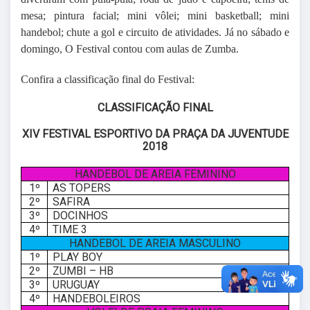
mesa; pintura facial; mini vôlei; mini basketball; mini
handebol; chute a gol e circuito de atividades. Já no sábado e
domingo, O Festival contou com aulas de Zumba.
Confira a classificação final do Festival:
CLASSIFICAÇÃO FINAL
XIV FESTIVAL ESPORTIVO DA PRAÇA DA JUVENTUDE
2018
HANDEBOL DE AREIA FEMININO
1º
AS TOPERS
2º
SAFIRA
3º
DOCINHOS
4º
TIME 3
HANDEBOL DE AREIA MASCULINO
1º
PLAY BOY
2º
ZUMBI – HB
3º
URUGUAY
4º
HANDEBOLEIROS