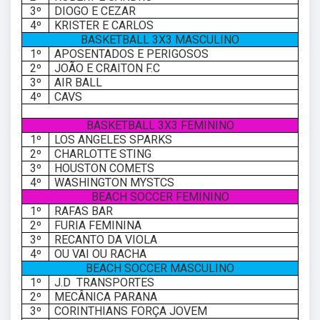
3º
DIOGO E CEZAR
4º
KRISTER E CARLOS
BASKETBALL 3X3 MASCULINO
1º
APOSENTADOS E PERIGOSOS
2º
JOÃO E CRAITON F.C
3º
AIR BALL
4º
CAVS
BASKETBALL 3X3 FEMININO
1º
LOS ANGELES SPARKS
2º
CHARLOTTE STING
3º
HOUSTON COMETS
4º
WASHINGTON MYSTCS
BEACH SOCCER FEMININO
1º
RAFAS BAR
2º
FURIA FEMININA
3º
RECANTO DA VIOLA
4º
OU VAI OU RACHA
BEACH SOCCER MASCULINO
1º
J.D TRANSPORTES
2º
MECÂNICA PARANA
3º
CORINTHIANS FORÇA JOVEM