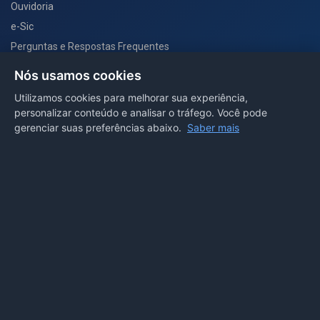
Ouvidoria
e-Sic
Perguntas e Respostas Frequentes
Secretarias
Nós usamos cookies
Departamento de Comunicação
Utilizamos cookies para melhorar sua experiência,
personalizar conteúdo e analisar o tráfego. Você pode
PORTAL COVID-19
gerenciar suas preferências abaixo.
Saber mais
Boletins
Receitas
Notícias
Portal
Voltar ao topo
Lei de Acesso à Informação
Mapa do site
Política de Privacidade
Painel
© 2026 Prefeitura Municipal de Sorriso. Todos os direitos
reservados.