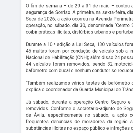
O fim de semana – de 29 a 31 de maio – contou a
segurança de Sorriso. A primeira, na sexta-feira, d
Seca de 2026; a ação ocorreu na Avenida Perimetra
operação, no sábado, dia 30, denominada “Centro S
coibir práticas ilícitas, distúrbios urbanos e pertu
Durante a 10.ª edição a Lei Seca, 130 veículos for
45 multas foram por condução de veículo sob a inf
Nacional de Habilitação (CNH); além disso 24 pessoa
44 veículos foram removidos, sendo 32 motocicl
bafômetro com bucal e nenhum condutor se recusou 
“Também realizamos vários testes de bafômetro co
explica o coordenador da Guarda Municipal de Trâns
Já sábado, durante a operação Centro Seguro e T
removidos. Conforme o secretário-adjunto de Segu
de Ávila, especificamente no sábado, a ação 
frequentes denúncias de moradores da região 
substâncias ilícitas no espaço público e infrações d