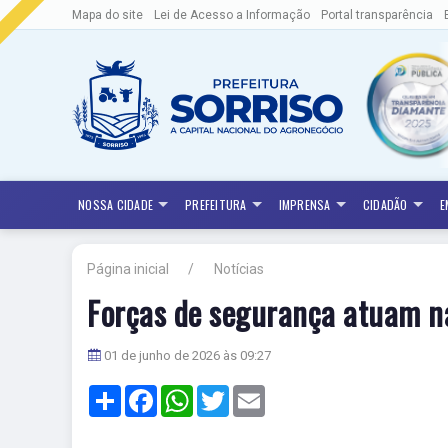
Mapa do site
Lei de Acesso a Informação
Portal transparência
NOSSA CIDADE
PREFEITURA
IMPRENSA
CIDADÃO
E
Página inicial
Notícias
Forças de segurança atuam na
01 de junho de 2026 às 09:27
Share
Facebook
WhatsApp
Twitter
Email