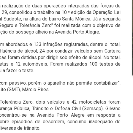
 realização de duas operações integradas das forças de
ia 29, consolidou o trabalho na 10.ª edição da Operação Lei
l Sudeste, na altura do bairro Santa Mônica. Já a segunda
eguro e Tolerância Zero" foi realizada com o objetivo de
rbação do sossego alheio na Avenida Porto Alegre.
am abordados e 133 infrações registradas, dentre o total,
luência de álcool; 24 por conduzir veículos sem Carteira
s foram detidas por dirigir sob efeito de álcool. No total,
etas e 12 automóveis. Foram realizados 100 testes de
a fazer o teste.
m passivo, porém o aparelho não permite contabilizar”,
ito (GMT), Márcio Pires.
olerância Zero, dois veículos e 42 motocicletas foram
rança Pública, Trânsito e Defesa Civil (Semsep), Gilvano
concentrou-se na Avenida Porto Alegre em resposta a
sobre episódios de desordem, consumo inadequado de
iversas de trânsito.