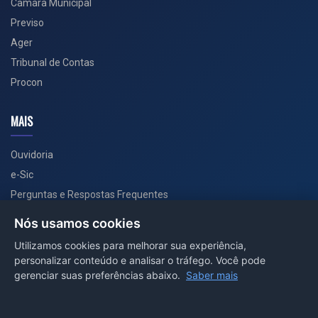
Câmara Municipal
Previso
Ager
Tribunal de Contas
Procon
MAIS
Ouvidoria
e-Sic
Perguntas e Respostas Frequentes
Secretarias
Nós usamos cookies
Departamento de Comunicação
Utilizamos cookies para melhorar sua experiência,
personalizar conteúdo e analisar o tráfego. Você pode
PORTAL COVID-19
gerenciar suas preferências abaixo.
Saber mais
Boletins