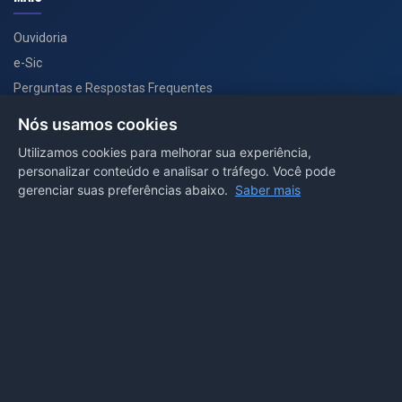
Ouvidoria
e-Sic
Perguntas e Respostas Frequentes
Secretarias
Nós usamos cookies
Departamento de Comunicação
Utilizamos cookies para melhorar sua experiência,
personalizar conteúdo e analisar o tráfego. Você pode
PORTAL COVID-19
gerenciar suas preferências abaixo.
Saber mais
Boletins
Receitas
Notícias
Portal
Voltar ao topo
Lei de Acesso à Informação
Mapa do site
Política de Privacidade
Painel
© 2026 Prefeitura Municipal de Sorriso. Todos os direitos