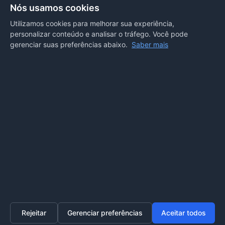
Secretarias
Nós usamos cookies
Departamento de Comunicação
Utilizamos cookies para melhorar sua experiência,
personalizar conteúdo e analisar o tráfego. Você pode
PORTAL COVID-19
gerenciar suas preferências abaixo.
Saber mais
Boletins
Receitas
Notícias
Portal
Voltar ao topo
Lei de Acesso à Informação
Mapa do site
Política de Privacidade
Painel
© 2026 Prefeitura Municipal de Sorriso. Todos os direitos
reservados.
Rejeitar
Gerenciar preferências
Aceitar todos
Home
Transparência
SIC
Ouvidoria