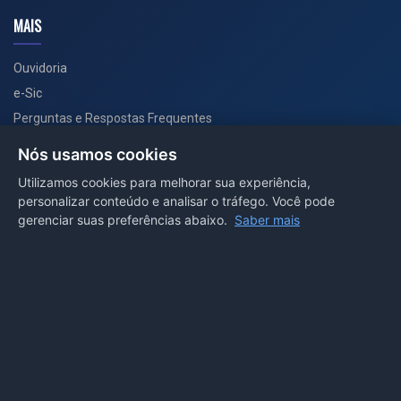
MAIS
Ouvidoria
e-Sic
Perguntas e Respostas Frequentes
Secretarias
Nós usamos cookies
Departamento de Comunicação
Utilizamos cookies para melhorar sua experiência,
personalizar conteúdo e analisar o tráfego. Você pode
PORTAL COVID-19
gerenciar suas preferências abaixo.
Saber mais
Boletins
Receitas
Notícias
Portal
Voltar ao topo