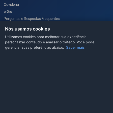
Ouvidoria
e-Sic
Perguntas e Respostas Frequentes
Secretarias
Nós usamos cookies
Departamento de Comunicação
Utilizamos cookies para melhorar sua experiência,
personalizar conteúdo e analisar o tráfego. Você pode
PORTAL COVID-19
gerenciar suas preferências abaixo.
Saber mais
Boletins
Receitas
Notícias
Portal
Voltar ao topo
Lei de Acesso à Informação
Mapa do site
Política de Privacidade
Painel
© 2026 Prefeitura Municipal de Sorriso. Todos os direitos
reservados.