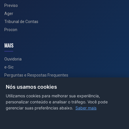
Previso
Ager
Tribunal de Contas
Procon
MAIS
Ouvidoria
e-Sic
Perguntas e Respostas Frequentes
Secretarias
Nós usamos cookies
Departamento de Comunicação
Utilizamos cookies para melhorar sua experiência,
personalizar conteúdo e analisar o tráfego. Você pode
PORTAL COVID-19
gerenciar suas preferências abaixo.
Saber mais
Boletins
Receitas