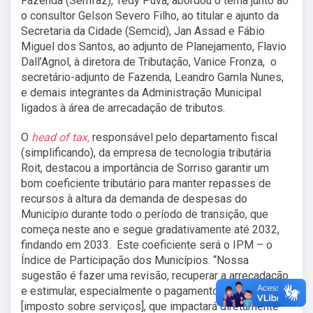
Fazenda (Semfaz), Tedy Puva, abordou o tema junto ao
o consultor Gelson Severo Filho, ao titular e ajunto da
Secretaria da Cidade (Semcid), Jan Assad e Fábio
Miguel dos Santos, ao adjunto de Planejamento, Flavio
Dall’Agnol, à diretora de Tributação, Vanice Fronza, o
secretário-adjunto de Fazenda, Leandro Gamla Nunes,
e demais integrantes da Administração Municipal
ligados à área de arrecadação de tributos.
O
head of tax,
responsável pelo departamento fiscal
(simplificando), da empresa de tecnologia tributária
Roit, destacou a importância de Sorriso garantir um
bom coeficiente tributário para manter repasses de
recursos à altura da demanda de despesas do
Município durante todo o período de transição, que
começa neste ano e segue gradativamente até 2032,
findando em 2033. Este coeficiente será o IPM – o
Índice de Participação dos Municípios. “Nossa
sugestão é fazer uma revisão, recuperar a arrecadação
e estimular, especialmente o pagamento do ISS
[imposto sobre serviços], que impactará diretamente