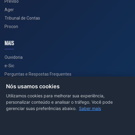
Previso
Ager
Tribunal de Contas
Procon
MAIS
Ouvidoria
e-Sic
Perguntas e Respostas Frequentes
Secretarias
Nós usamos cookies
Departamento de Comunicação
Utilizamos cookies para melhorar sua experiência,
personalizar conteúdo e analisar o tráfego. Você pode
PORTAL COVID-19
gerenciar suas preferências abaixo.
Saber mais
Boletins
Receitas