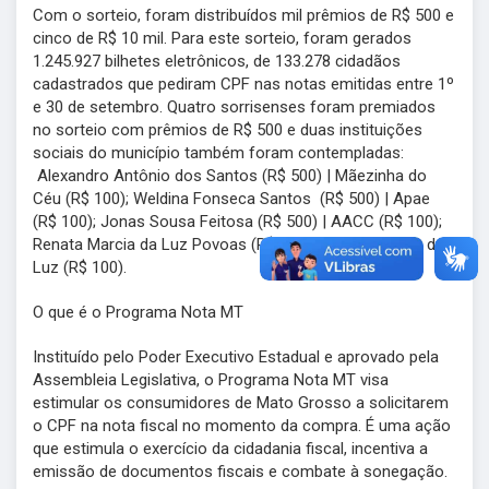
Com o sorteio, foram distribuídos mil prêmios de R$ 500 e
cinco de R$ 10 mil. Para este sorteio, foram gerados
1.245.927 bilhetes eletrônicos, de 133.278 cidadãos
cadastrados que pediram CPF nas notas emitidas entre 1º
e 30 de setembro. Quatro sorrisenses foram premiados
no sorteio com prêmios de R$ 500 e duas instituições
sociais do município também foram contempladas:
Alexandro Antônio dos Santos (R$ 500) | Mãezinha do
Céu (R$ 100); Weldina Fonseca Santos (R$ 500) | Apae
(R$ 100); Jonas Sousa Feitosa (R$ 500) | AACC (R$ 100);
Renata Marcia da Luz Povoas (R$ 500) | Seara Espírita de
Luz (R$ 100).
O que é o Programa Nota MT
Instituído pelo Poder Executivo Estadual e aprovado pela
Assembleia Legislativa, o Programa Nota MT visa
estimular os consumidores de Mato Grosso a solicitarem
o CPF na nota fiscal no momento da compra. É uma ação
que estimula o exercício da cidadania fiscal, incentiva a
emissão de documentos fiscais e combate à sonegação.