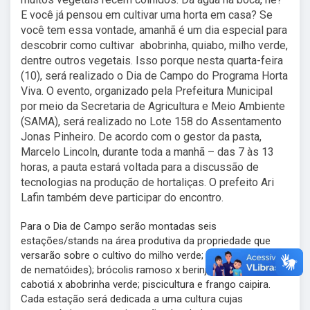
E você já pensou em cultivar uma horta em casa? Se
você tem essa vontade, amanhã é um dia especial para
descobrir como cultivar abobrinha, quiabo, milho verde,
dentre outros vegetais. Isso porque nesta quarta-feira
(10), será realizado o Dia de Campo do Programa Horta
Viva. O evento, organizado pela Prefeitura Municipal
por meio da Secretaria de Agricultura e Meio Ambiente
(SAMA), será realizado no Lote 158 do Assentamento
Jonas Pinheiro. De acordo com o gestor da pasta,
Marcelo Lincoln, durante toda a manhã – das 7 às 13
horas, a pauta estará voltada para a discussão de
tecnologias na produção de hortaliças. O prefeito Ari
Lafin também deve participar do encontro.
Para o Dia de Campo serão montadas seis
estações/stands na área produtiva da propriedade que
versarão sobre o cultivo do milho verde; quiabo (manejo
de nematóides); brócolis ramoso x berinjela; abóbora
cabotiá x abobrinha verde; piscicultura e frango caipira.
Cada estação será dedicada a uma cultura cujas