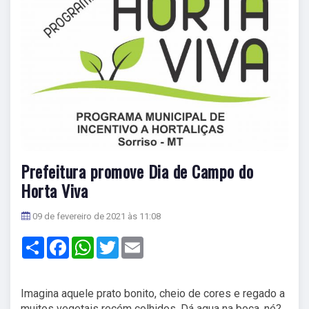
Prefeitura promove Dia de Campo do
Horta Viva
09 de fevereiro de 2021 às 11:08
Share
Facebook
WhatsApp
Twitter
Email
Imagina aquele prato bonito, cheio de cores e regado a
muitos vegetais recém colhidos. Dá agua na boca, né?