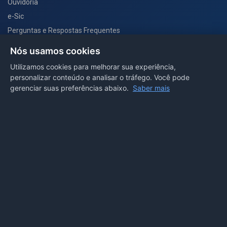
Ouvidoria
e-Sic
Perguntas e Respostas Frequentes
Secretarias
Nós usamos cookies
Departamento de Comunicação
Utilizamos cookies para melhorar sua experiência,
personalizar conteúdo e analisar o tráfego. Você pode
PORTAL COVID-19
gerenciar suas preferências abaixo.
Saber mais
Boletins
Receitas
Notícias
Portal
Voltar ao topo
Lei de Acesso à Informação
Mapa do site
Política de Privacidade
Painel
© 2026 Prefeitura Municipal de Sorriso. Todos os direitos
reservados.