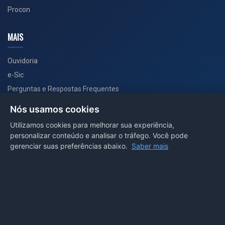
Procon
MAIS
Ouvidoria
e-Sic
Perguntas e Respostas Frequentes
Secretarias
Nós usamos cookies
Departamento de Comunicação
Utilizamos cookies para melhorar sua experiência,
personalizar conteúdo e analisar o tráfego. Você pode
PORTAL COVID-19
gerenciar suas preferências abaixo.
Saber mais
Boletins
Receitas
Notícias
Portal