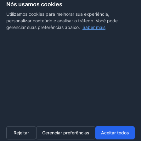
Secretarias
Nós usamos cookies
Departamento de Comunicação
Utilizamos cookies para melhorar sua experiência,
personalizar conteúdo e analisar o tráfego. Você pode
PORTAL COVID-19
gerenciar suas preferências abaixo.
Saber mais
Boletins
Receitas
Notícias
Portal
Voltar ao topo
Lei de Acesso à Informação
Mapa do site
Política de Privacidade
Painel
© 2026 Prefeitura Municipal de Sorriso. Todos os direitos
reservados.
Rejeitar
Gerenciar preferências
Aceitar todos
Home
Transparência
SIC
Ouvidoria