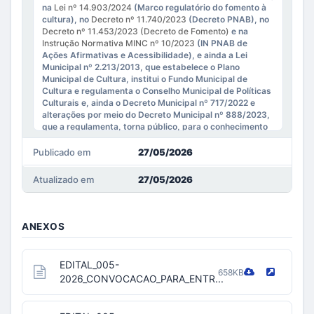
na
Lei nº 14.903/2024
(Marco regulatório do fomento à
cultura), no
Decreto nº 11.740/2023
(Decreto PNAB), no
Decreto nº 11.453/2023 (Decreto de Fomento)
e na
Instrução Normativa MINC nº 10/2023
(IN PNAB de
Ações Afirmativas e Acessibilidade), e ainda a Lei
Municipal nº 2.213/2013, que estabelece o Plano
Municipal de Cultura, institui o Fundo Municipal de
Cultura e regulamenta o Conselho Municipal de Políticas
Culturais e, ainda o Decreto Municipal nº 717/2022 e
alterações por meio do Decreto Municipal nº 888/2023,
que a regulamenta, torna público, para o conhecimento
de todos os interessados, a
CONVOCAÇÃO DOS
PROJETOS SELECIONADOS PARA ENTREGA DE
Publicado em
27/05/2026
DOCUMENTAÇÃO COMPLEMENTAR
no EDITAL DE
CHAMAMENTO PÚBLICO Nº 001/2026 PNAB SORRISO
Atualizado em
27/05/2026
“EXPRESSÕES ARTÍSTICAS DA CULTURA”.
ANEXOS
EDITAL_005-
658KB
2026_CONVOCACAO_PARA_ENTR...