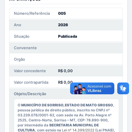
Número/Referência
005
Ano
2026
Situação
Publicada
Convenente
Orgão
Valor concedente
R$ 0,00
Valor contrapartida
R$ 0,00
Objeto/Descrição
O
MUNICÍPIO DE SORRISO, ESTADO DE MATO GROSSO
,
pessoa jurídica de direito público, inscrito no CNPJ nº
03.239.076/0001-62, com sede na Av. Porto Alegre nº
2525, Centro-Norte, Sorriso – MT, CEP: 78.890-900,
por intermédio da
SECRETARIA MUNICIPAL DE
CULTURA
, com esteio na
Lei nº 14.399/2022
(Lei PNAB),