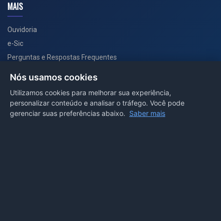
MAIS
Ouvidoria
e-Sic
Perguntas e Respostas Frequentes
Secretarias
Nós usamos cookies
Departamento de Comunicação
Utilizamos cookies para melhorar sua experiência,
personalizar conteúdo e analisar o tráfego. Você pode
PORTAL COVID-19
gerenciar suas preferências abaixo.
Saber mais
Boletins
Receitas
Notícias
Portal
Voltar ao topo
Lei de Acesso à Informação
Mapa do site
Política de Privacidade
Painel