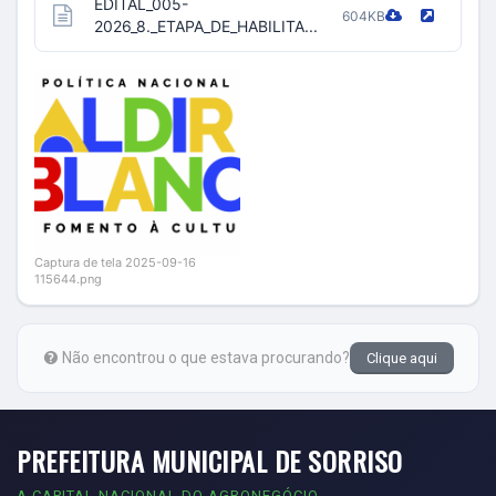
EDITAL_005-
604KB
2026_8._ETAPA_DE_HABILITA...
Captura de tela 2025-09-16
115644.png
Não encontrou o que estava procurando?
Clique aqui
PREFEITURA MUNICIPAL DE SORRISO
A CAPITAL NACIONAL DO AGRONEGÓCIO