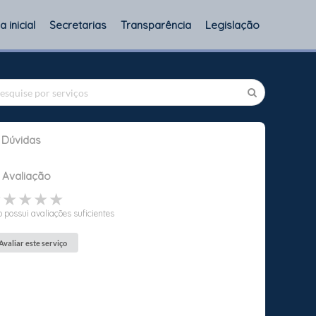
 inicial
Secretarias
Transparência
Legislação
Dúvidas
Avaliação
★★★★★
★★★★★
★★★★★
 possui avaliações suficientes
Avaliar este serviço