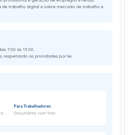
o profissional e geração de empregos e renda,
a de trabalho digital e sobre mercado de trabalho e
as 7:00 às 13:00
 respeitando as prioridades por lei.
Para Trabalhadores:
ro
Documento com foto