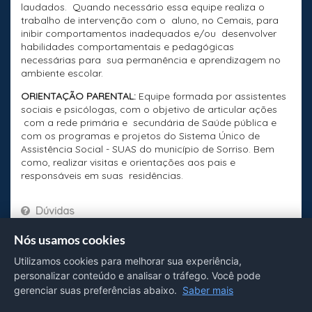
laudados. Quando necessário essa equipe realiza o
trabalho de intervenção com o aluno, no Cemais, para
inibir comportamentos inadequados e/ou desenvolver
habilidades comportamentais e pedagógicas
necessárias para sua permanência e aprendizagem no
ambiente escolar.
ORIENTAÇÃO PARENTAL:
Equipe formada por assistentes
sociais e psicólogas, com o objetivo de articular ações
com a rede primária e secundária de Saúde pública e
com os programas e projetos do Sistema Único de
Assistência Social - SUAS do município de Sorriso. Bem
como, realizar visitas e orientações aos pais e
responsáveis em suas residências.
Dúvidas
Avenida Ademar Raiter, nº 491, Centro
Nós usamos cookies
(66) 3544-8985 (Fixo e WhatsApp)
Utilizamos cookies para melhorar sua experiência,
cemais.sorriso@gmail.com
segunda a sexta-feira, das 7 h às 11 h e das 13 h às 17
personalizar conteúdo e analisar o tráfego. Você pode
h
gerenciar suas preferências abaixo.
Saber mais
EDUCAÇÃO