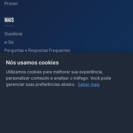
Procon
MAIS
Ouvidoria
e-Sic
Perguntas e Respostas Frequentes
Secretarias
Nós usamos cookies
Departamento de Comunicação
Utilizamos cookies para melhorar sua experiência,
personalizar conteúdo e analisar o tráfego. Você pode
PORTAL COVID-19
gerenciar suas preferências abaixo.
Saber mais
Boletins
Receitas
Notícias
Portal